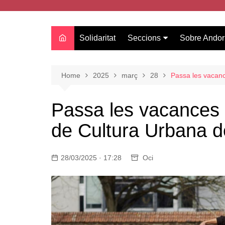
Solidaritat
Seccions
Sobre Andor
Actualitat
Oci
Home
2025
març
28
Passa les vacanc
Curiositats
Passa les vacances
Entrevistes
de Cultura Urbana de
Salut
Estudis
28/03/2025 · 17:28
Tecnologia
Oci
Amor
Moda i tendències