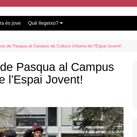
ra és jove
Què llegeixo?
Vídeos participants
Bases del concurs
es de Pasqua al Campus de Cultura Urbana de l’Espai Jovent!
 de Pasqua al Campus
 l’Espai Jovent!