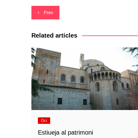
Navegació
Prev
d'entrades
Related articles
Oci
Estiueja al patrimoni