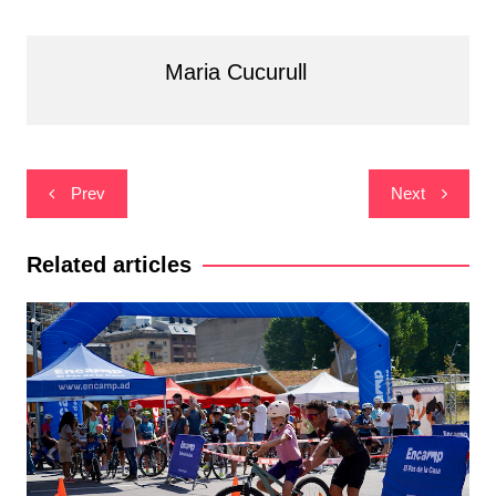
Maria Cucurull
Navegació
Prev
Next
d'entrades
Related articles