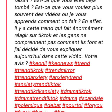
faisait ? Est-ce que vous êtes déjà
tombé ? Est-ce que vous voulez plus
souvent des vidéos ou je vous
apprends comment on fait ? En effet,
il y a cette trend qui fait énormément
réagir sur tiktok et les gens ne
comprennent pas comment ils font et
j’ai décidé de vous expliquer
aujourd’hui dans cette vidéo. Votre
avis ?
#keonii
#keonews
#trend
#trendtiktok
#trendmirror
#trendanxiety
#anxietytrend
#anxietytrendtiktok
#trendtiktikanxiety
#dramatiktok
#dramatrendtiktok
#drama
#scandale
#polemique
#debat
#pourtoi
#foryou