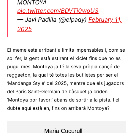
MONTOYA
pic.twitter.com/BDVTi0woU3
— Javi Padilla (@elpady)
February 11,
2025
El meme està arribant a límits impensables i, com se
sol fer, la gent està estirant el xiclet fins que no es
pugui més. Montoya ja té la seva pròpia cançó de
reggaeton, la qual té totes les butlletes per ser el
‘Mandanga Style’ del 2025, mentre que els jugadors
del París Saint-Germain de bàsquet ja criden
‘Montoya por favor!’ abans de sortir a la pista. I el
dubte aquí està en, fins on arribarà Montoya?
Maria Cucurull