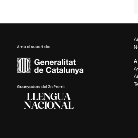
An
N
A
Av
A
T