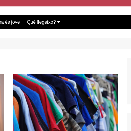
ra és jove
Què llegeixo?
Vídeos participants
Bases del concurs