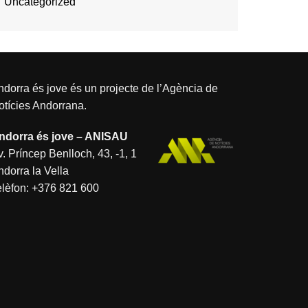
Uncategorized
dorra és jove és un projecte de l’
Agència de
otícies Andorrana
.
ndorra és jove – ANISAU
. Príncep Benlloch, 43, -1, 1
ndorra la Vella
elèfon:
+376 821 600