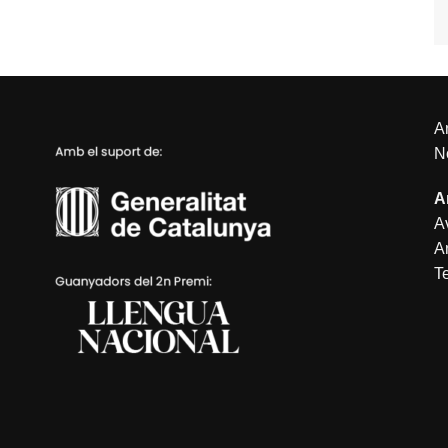
An
N
A
Av
A
T