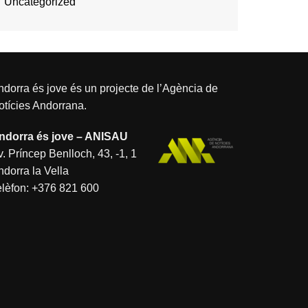
Uncategorized
dorra és jove és un projecte de l’
Agència de
otícies Andorrana
.
ndorra és jove – ANISAU
. Príncep Benlloch, 43, -1, 1
ndorra la Vella
elèfon:
+376 821 600