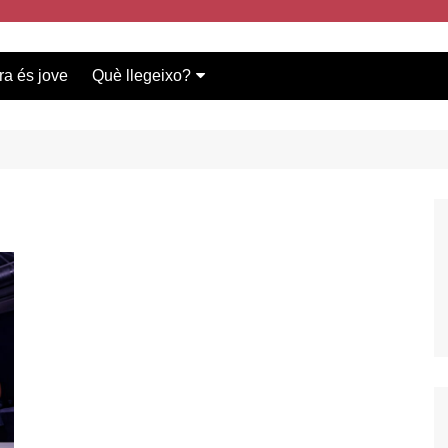
ra és jove
Què llegeixo?
Vídeos participants
Bases del concurs