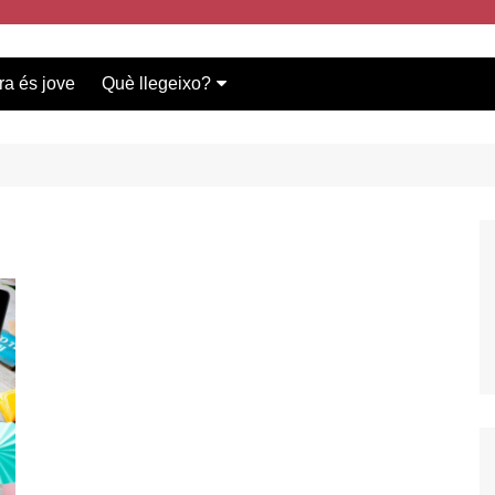
ra és jove
Què llegeixo?
Vídeos participants
Bases del concurs