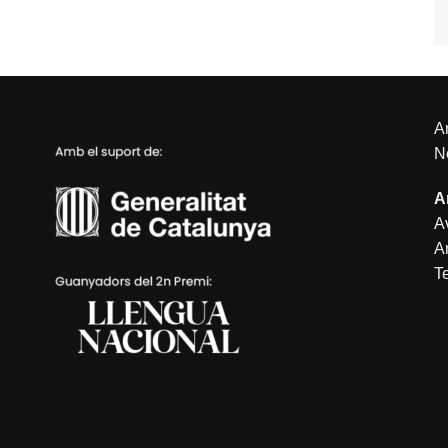
An
N
A
Av
A
T