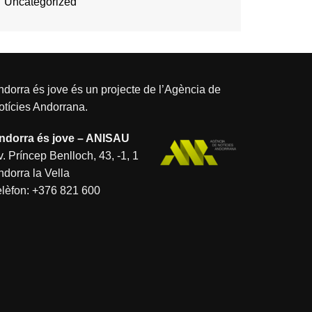
Uncategorized
dorra és jove és un projecte de l’
Agència de
otícies Andorrana
.
ndorra és jove – ANISAU
. Príncep Benlloch, 43, -1, 1
ndorra la Vella
elèfon:
+376 821 600