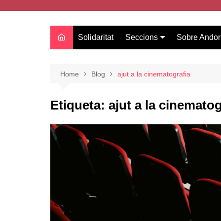
Solidaritat
Seccions
Sobre Andor
Actualitat
Oci
Home
Blog
ajut a la cinematografia
Curiositats
Etiqueta:
ajut a la cinematog
Entrevistes
Salut
Estudis
Tecnologia
Amor
Moda i tendències