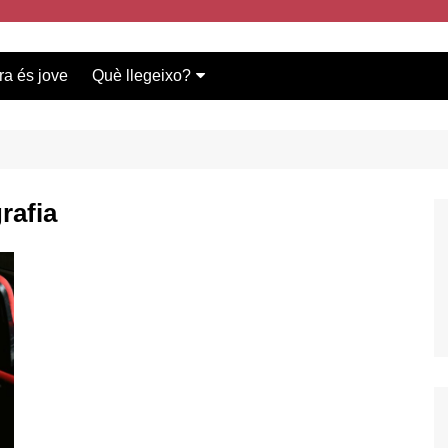
ra és jove
Què llegeixo?
Vídeos participants
Bases del concurs
rafia