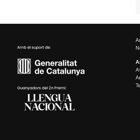
An
N
A
Av
A
T