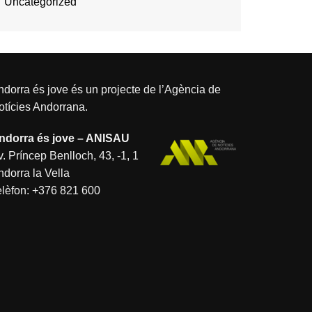
Uncategorized
dorra és jove és un projecte de l’
Agència de
otícies Andorrana
.
ndorra és jove – ANISAU
. Príncep Benlloch, 43, -1, 1
ndorra la Vella
elèfon:
+376 821 600