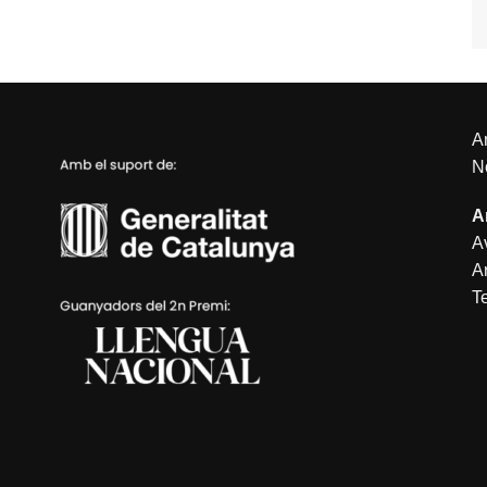
An
N
A
Av
A
T