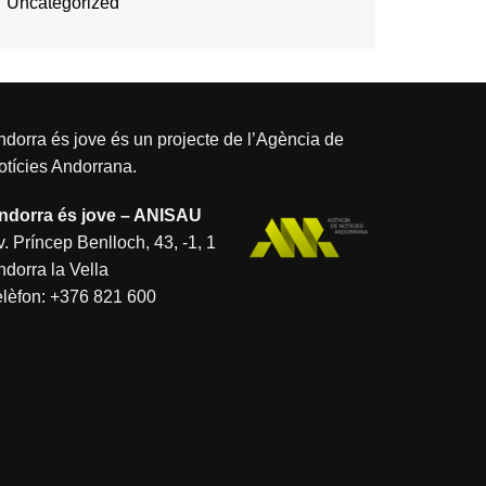
Uncategorized
dorra és jove és un projecte de l’
Agència de
otícies Andorrana
.
ndorra és jove – ANISAU
. Príncep Benlloch, 43, -1, 1
ndorra la Vella
elèfon:
+376 821 600