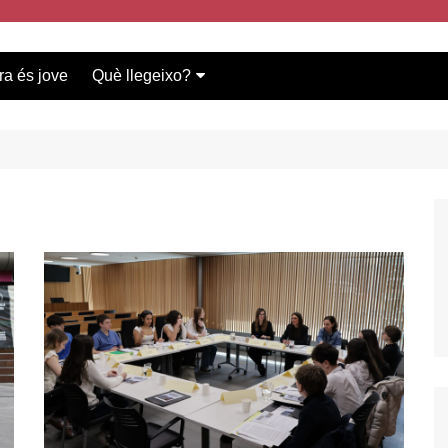
ra és jove
Què llegeixo?
Vídeos participants
Bases del concurs