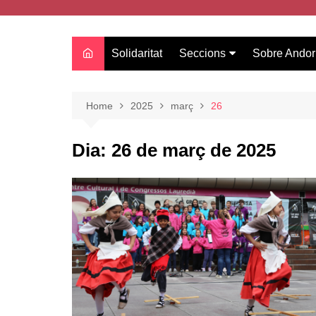
Solidaritat
Seccions
Sobre Andor
Actualitat
Oci
Home
2025
març
26
Curiositats
Dia:
26 de març de 2025
Entrevistes
Salut
Estudis
Tecnologia
Amor
Moda i tendències