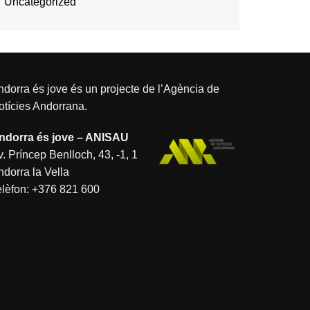
Uncategorized
dorra és jove és un projecte de l’
Agència de
otícies Andorrana
.
ndorra és jove – ANISAU
. Príncep Benlloch, 43, -1, 1
ndorra la Vella
elèfon:
+376 821 600