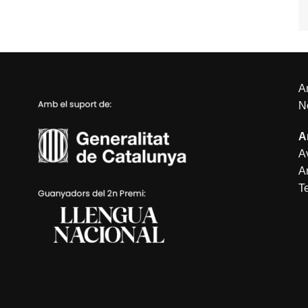
An
N
A
Av
A
T