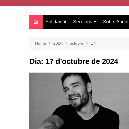
Solidaritat
Seccions
Sobre Andor
Actualitat
Oci
Home
2024
octubre
17
Curiositats
Dia:
17 d'octubre de 2024
Entrevistes
Salut
Estudis
Tecnologia
Amor
Moda i tendències