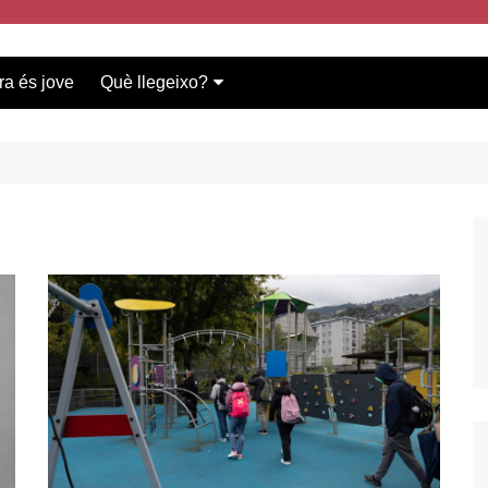
ra és jove
Què llegeixo?
Vídeos participants
Bases del concurs